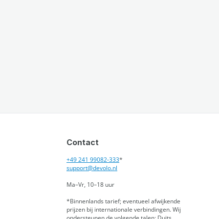
Contact
+49 241 99082-333
*
support@devolo.nl
Ma–Vr, 10–18 uur
*Binnenlands tarief; eventueel afwijkende
prijzen bij internationale verbindingen.
Wij
ondersteunen de volgende talen: Duits,