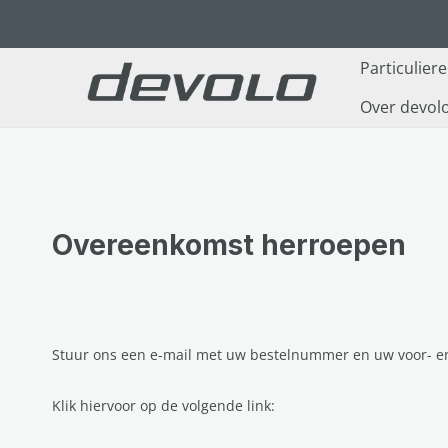
naar de hoofdinhoud
Ga naar de zoekopdracht
Ga naar de hoofdnavigatie
Particulier
Over devol
Overeenkomst herroepen
Stuur ons een e-mail met uw bestelnummer en uw voor- e
Klik hiervoor op de volgende link: