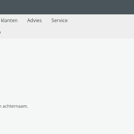
e klanten
Advies
Service
o
n achternaam.