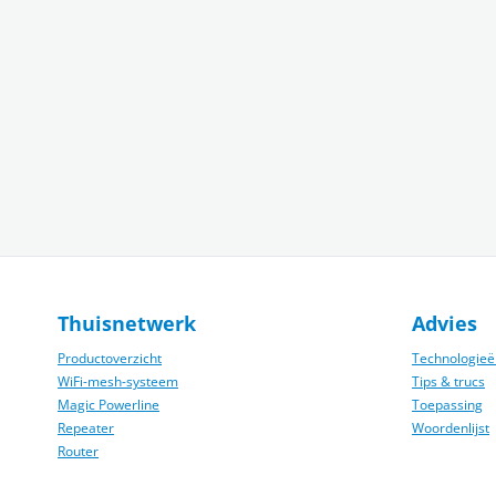
Thuisnetwerk
Advies
Productoverzicht
Technologieë
WiFi-mesh-­systeem
Tips & trucs
Magic Powerline
Toepassing
Repeater
Woordenlijst
Router