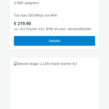
3 WiFi adapters
Tot max 300 Mbps via WiFi
Normale prijs:
€ 219,90
2 vrije Fast Ethernet poorten
Prijzen incl. BTW en excl. verzendkosten
incl. VAT
Details