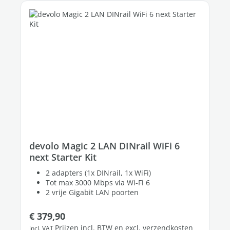
devolo Magic 2 LAN DINrail WiFi 6
next Starter Kit
2 adapters (1x DINrail, 1x WiFi)
Tot max 3000 Mbps via Wi-Fi 6
2 vrije Gigabit LAN poorten
Normale prijs:
€ 379,90
Prijzen incl. BTW en excl. verzendkosten
incl. VAT