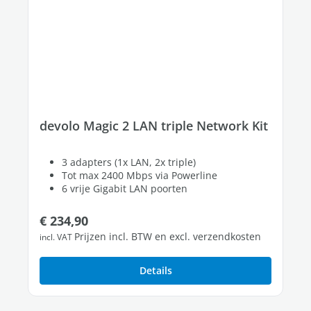
devolo Magic 2 LAN triple Network Kit
3 adapters (1x LAN, 2x triple)
Tot max 2400 Mbps via Powerline
6 vrije Gigabit LAN poorten
Normale prijs:
€ 234,90
Prijzen incl. BTW en excl. verzendkosten
incl. VAT
Details