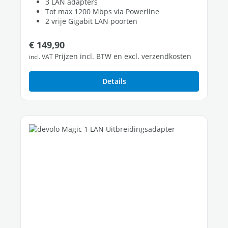
3 LAN adapters
Tot max 1200 Mbps via Powerline
2 vrije Gigabit LAN poorten
Normale prijs:
€ 149,90
Prijzen incl. BTW en excl. verzendkosten
incl. VAT
Details