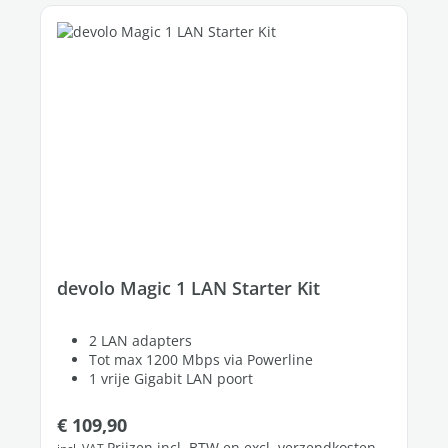
devolo Magic 1 LAN Starter Kit
2 LAN adapters
Tot max 1200 Mbps via Powerline
1 vrije Gigabit LAN poort
Normale prijs:
€ 109,90
Prijzen incl. BTW en excl. verzendkosten