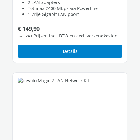
2 LAN adapters
Tot max 2400 Mbps via Powerline
1 vrije Gigabit LAN poort
Normale prijs:
€ 149,90
Prijzen incl. BTW en excl. verzendkosten
incl. VAT
Details