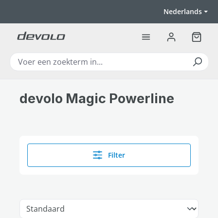
Ga naar de hoofdinhoud
Nederlands
Winkel
devolo Magic Powerline
Filter