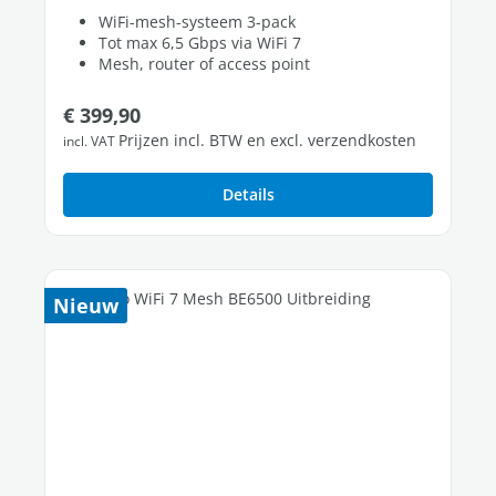
WiFi-mesh-systeem 3-pack
Tot max 6,5 Gbps via WiFi 7
Mesh, router of access point
Normale prijs:
€ 399,90
Prijzen incl. BTW en excl. verzendkosten
incl. VAT
Details
Nieuw