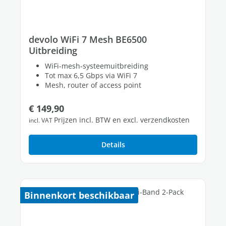
devolo WiFi 7 Mesh BE6500
Uitbreiding
WiFi-mesh-systeemuitbreiding
Tot max 6,5 Gbps via WiFi 7
Mesh, router of access point
Normale prijs:
€ 149,90
Prijzen incl. BTW en excl. verzendkosten
incl. VAT
Details
Binnenkort beschikbaar