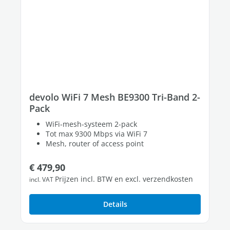
devolo WiFi 7 Mesh BE9300 Tri-Band 2-
Pack
WiFi-mesh-systeem 2-pack
Tot max 9300 Mbps via WiFi 7
Mesh, router of access point
Normale prijs:
€ 479,90
Prijzen incl. BTW en excl. verzendkosten
incl. VAT
Details