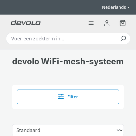
Ga naar de hoofdinhoud
Nederlands
Winkel
devolo WiFi-mesh-­systeem
Filter