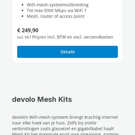
WiFi-mesh-systeemuitbreiding
Tot max 9300 Mbps via WiFi 7
Mesh, router of access point
Normale prijs:
€ 249,90
Prijzen incl. BTW en excl. verzendkosten
incl. VAT
Details
devolo Mesh Kits
devolo’s WiFi‑mesh-systeem brengt krachtig internet
naar elke hoek van je huis. Zelfs bij snelle
verbindingen zoals glasvezel en gigabitkabel haalt
Mesh Kit het maximale eruit voor streaming, gaming,