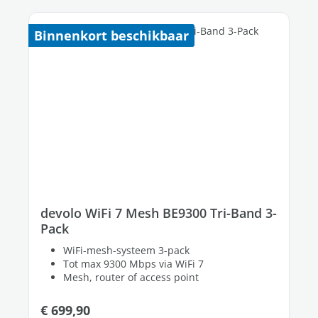
Binnenkort beschikbaar
devolo WiFi 7 Mesh BE9300 Tri-Band 3-
Pack
WiFi-mesh-systeem 3-pack
Tot max 9300 Mbps via WiFi 7
Mesh, router of access point
Normale prijs:
€ 699,90