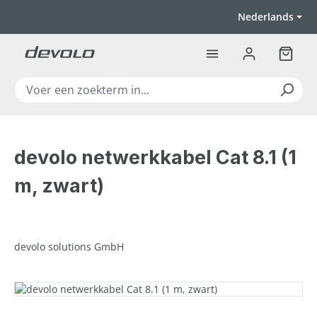
Ga naar de hoofdinhoud
Nederlands
Winkel
devolo netwerkkabel Cat 8.1 (1
m, zwart)
devolo solutions GmbH
Afbeeldingengalerij overslaan