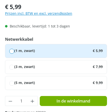
Normale prijs:
€ 5,99
Prijzen incl. BTW en excl. verzendkosten
Beschikbaar, levertijd: 1 tot 3 dagen
Selecteer
Netwerkkabel
(1 m, zwart)
€ 5,99
(3 m, zwart)
€ 7,99
(5 m, zwart)
€ 9,99
Producthoeveelheid: Voer de gewenste hoe
In de winkelmand