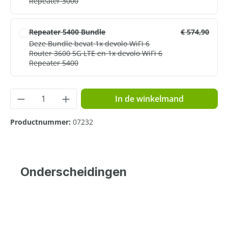
Repeater 3000
Repeater 5400 Bundle
€ 574,90
Deze Bundle bevat 1x devolo WiFi 6
Router 3600 5G LTE en 1x devolo WiFi 6
Repeater 5400
Producthoeveelheid: Voer de gewenste hoe
In de winkelmand
Productnummer:
07232
Onderscheidingen