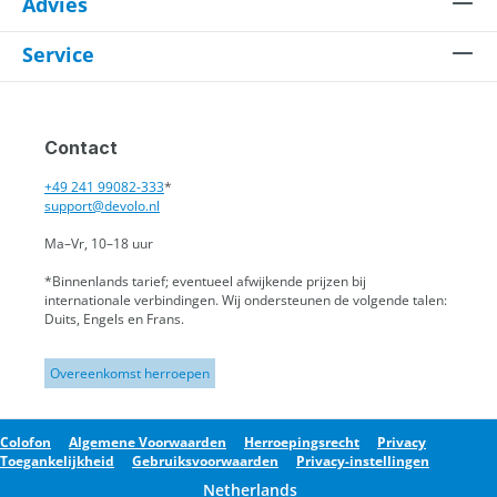
Advies
Service
Contact
+49 241 99082-333
*
support@devolo.nl
Ma–Vr, 10–18 uur
*Binnenlands tarief; eventueel afwijkende prijzen bij
internationale verbindingen.
Wij ondersteunen de volgende talen:
Duits, Engels en Frans.
Overeenkomst herroepen
Colofon
Algemene Voorwaarden
Herroepingsrecht
Privacy
Toegankelijkheid
Gebruiksvoorwaarden
Privacy-instellingen
Netherlands