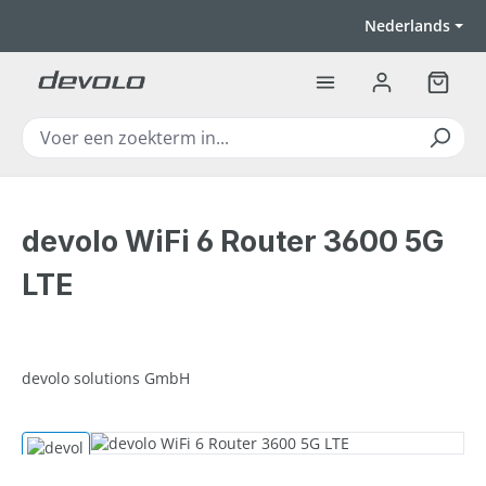
Ga naar de hoofdinhoud
Nederlands
Winkel
devolo WiFi 6 Router 3600 5G
LTE
devolo solutions GmbH
Afbeeldingengalerij overslaan