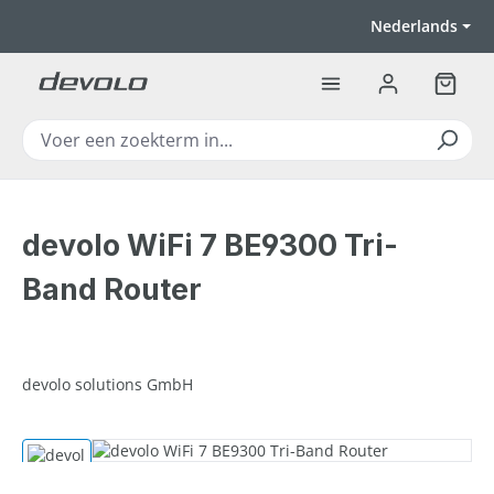
Ga naar de hoofdinhoud
Nederlands
Winkel
devolo WiFi 7 BE9300 Tri-
Band Router
devolo solutions GmbH
Afbeeldingengalerij overslaan