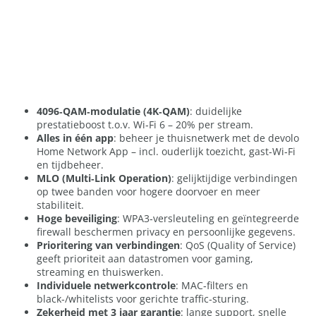
4096‑QAM‑modulatie (4K‑QAM)
: duidelijke
prestatieboost t.o.v. Wi‑Fi 6 – 20% per stream.
Alles in één app
: beheer je thuisnetwerk met de devolo
Home Network App – incl. ouderlijk toezicht, gast‑Wi‑Fi
en tijdbeheer.
MLO (Multi‑Link Operation)
: gelijktijdige verbindingen
op twee banden voor hogere doorvoer en meer
stabiliteit.
Hoge beveiliging
: WPA3‑versleuteling en geïntegreerde
firewall beschermen privacy en persoonlijke gegevens.
Prioritering van verbindingen
: QoS (Quality of Service)
geeft prioriteit aan datastromen voor gaming,
streaming en thuiswerken.
Individuele netwerkcontrole
: MAC‑filters en
black‑/whitelists voor gerichte traffic‑sturing.
Zekerheid met 3 jaar garantie
: lange support, snelle