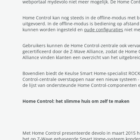
webportaal mydevolo niet meer mogelijk. De Home Cont
Home Control kan nog steeds in de offline-modus met b
uitgevoerd. In de offline-modus is bediening op afstand
kunnen worden ingesteld en
oude configuraties
niet me
Gebruikers kunnen de Home Control-zentrale ook vervan
gecertificeerd door de Z-Wave Alliance, zodat de Home
Alliance vinden klanten een overzicht van het uitgebrei
Bovendien biedt de Keulse Smart Home-specialist ROC
Control-centrale overstappen naar een nieuw systeem -
de lijst van ondersteunde Home Control-componenten en
Home Control: het slimme huis om zelf te maken
Met Home Control presenteerde devolo in maart 2015 he
het op Z-Wave gebaseerde Smart Home-systeem konden z