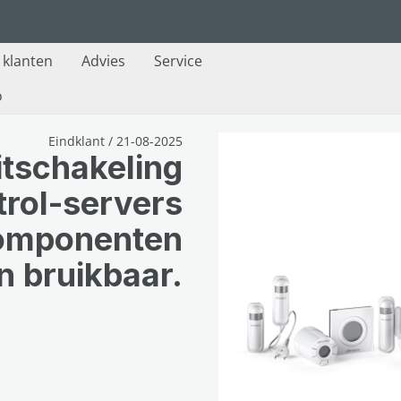
e klanten
Advies
Service
o
Eindklant / 21-08-2025
itschakeling
rol-servers
omponenten
en bruikbaar.