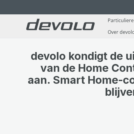
naar de hoofdinhoud
Ga naar de zoekopdracht
Ga naar de hoofdnavigatie
Particulier
Over devol
devolo kondigt de u
van de Home Cont
aan. Smart Home-c
blijv