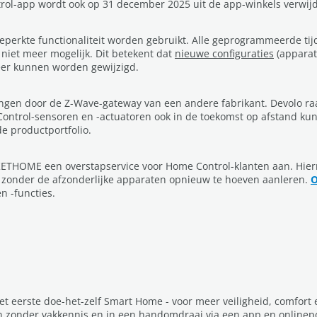
rol-app wordt ook op 31 december 2025 uit de app-winkels verwij
eperkte functionaliteit worden gebruikt. Alle geprogrammeerde ti
 niet meer mogelijk. Dit betekent dat
nieuwe configuraties
(apparate
er kunnen worden gewijzigd.
gen door de Z-Wave-gateway van een andere fabrikant. Devolo raa
 Control-sensoren en -actuatoren ook in de toekomst op afstand k
de productportfolio.
KETHOME een overstapservice voor Home Control-klanten aan. H
 zonder de afzonderlijke apparaten opnieuw te hoeven aanleren.
O
 -functies.
t eerste doe-het-zelf Smart Home - voor meer veiligheid, comfor
onder vakkennis en in een handomdraai via een app en onlinepor