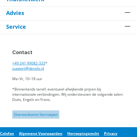
Advies
Service
Contact
+49 241 99082-333
*
support@devolo.nl
Ma–Vr, 10–18 uur
*Binnenlands tarief; eventueel afwijkende prijzen bij
internationale verbindingen.
Wij ondersteunen de volgende talen:
Duits, Engels en Frans.
Overeenkomst herroepen
Colofon
Algemene Voorwaarden
Herroepingsrecht
Privacy