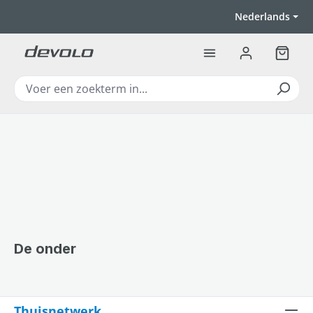
Ga naar de hoofdinhoud
Nederlands
Winkel
De onder
Thuisnetwerk