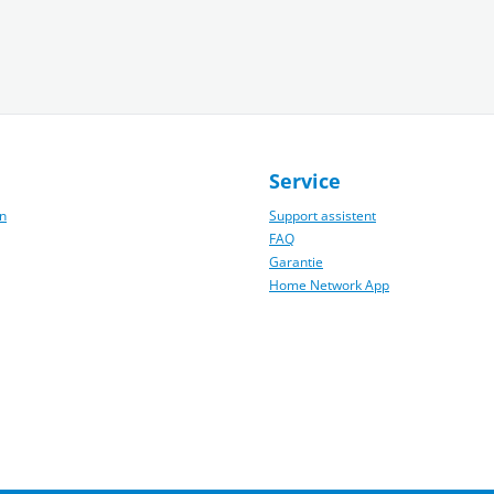
Service
n
Support assistent
FAQ
Garantie
Home Network App