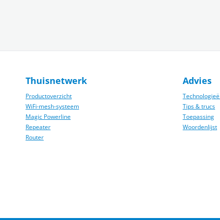
Thuisnetwerk
Advies
Productoverzicht
Technologieë
WiFi-mesh-­systeem
Tips & trucs
Magic Powerline
Toepassing
Repeater
Woordenlijst
Router