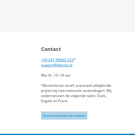
Contact
+49 241 99082-333
*
support@devolo.nl
Ma–Vr, 10–18 uur
*Binnenlands tarief; eventueel afwijkende
prijzen bij internationale verbindingen.
Wij
ondersteunen de volgende talen: Duits,
Engels en Frans.
Overeenkomst herroepen