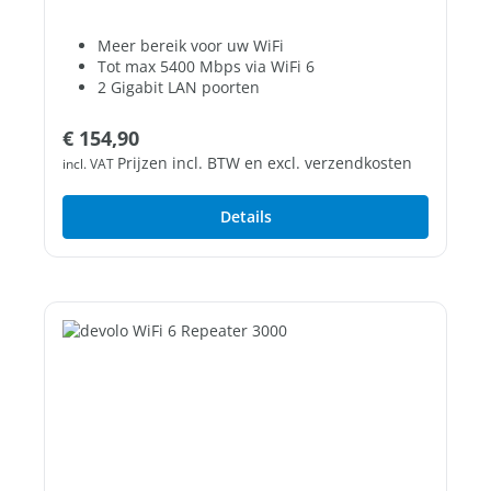
Meer bereik voor uw WiFi
Tot max 5400 Mbps via WiFi 6
2 Gigabit LAN poorten
Normale prijs:
€ 154,90
Prijzen incl. BTW en excl. verzendkosten
incl. VAT
Details