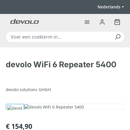
Ga naar de hoofdinhoud
Nederlands
Winkel
devolo WiFi 6 Repeater 5400
devolo solutions GmbH
Afbeeldingengalerij overslaan
Normale prijs:
€ 154,90