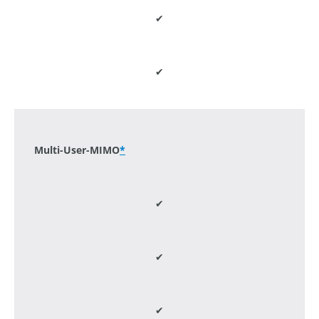
✔
✔
-
Multi-User-MIMO
*
✔
✔
✔