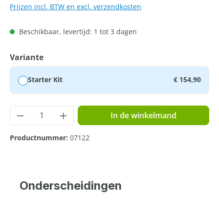
Prijzen incl. BTW en excl. verzendkosten
Beschikbaar, levertijd: 1 tot 3 dagen
Selecteer
Variante
Starter Kit
€ 154,90
Producthoeveelheid: Voer de gewenste hoe
In de winkelmand
Productnummer:
07122
Onderscheidingen