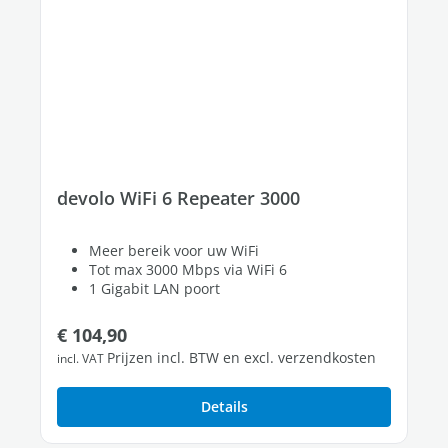
devolo WiFi 6 Repeater 3000
Meer bereik voor uw WiFi
Tot max 3000 Mbps via WiFi 6
1 Gigabit LAN poort
Normale prijs:
€ 104,90
Prijzen incl. BTW en excl. verzendkosten
incl. VAT
Details