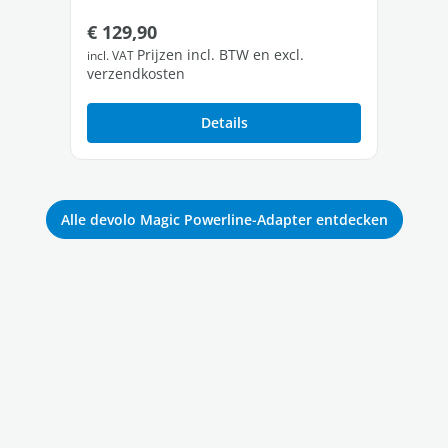
Normale prijs:
No
€ 129,90
€ 
Prijzen incl. BTW en excl.
incl. VAT
incl
verzendkosten
ver
Details
Alle devolo Magic Powerline-Adapter entdecken