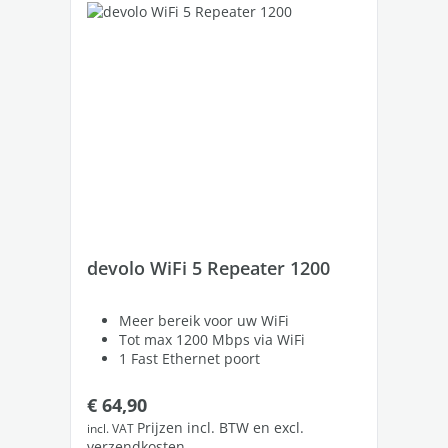
devolo WiFi 5 Repeater 1200
de
Meer bereik voor uw WiFi
Tot max 1200 Mbps via WiFi
1 Fast Ethernet poort
Normale prijs:
No
€ 64,90
€ 
Prijzen incl. BTW en excl.
incl. VAT
incl
verzendkosten
ver