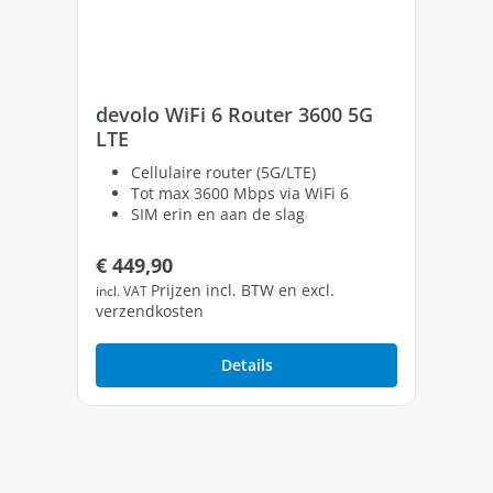
devolo WiFi 6 Router 3600 5G
de
LTE
LT
Cellulaire router (5G/LTE)
Tot max 3600 Mbps via WiFi 6
SIM erin en aan de slag
Normale prijs:
No
€ 449,90
€ 
Prijzen incl. BTW en excl.
incl. VAT
incl
verzendkosten
ver
Details