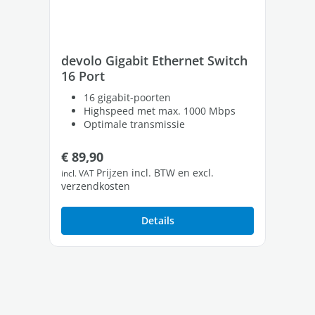
devolo Gigabit Ethernet Switch
de
16 Port
8 
16 gigabit-poorten
Highspeed met max. 1000 Mbps
Optimale transmissie
Normale prijs:
No
€ 89,90
€ 
Prijzen incl. BTW en excl.
incl. VAT
incl
verzendkosten
ver
Details